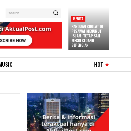
search
BERITA
PANDUAN SHOLAT DI
PESAWAT MENURUT
ISLAM, TETAP SAH
MESKI SEDANG
BEPERGIAN
MUSIC
HOT