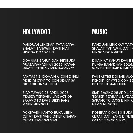
HOLLYWOOD
MUSIC
PANDUAN LENGKAP TATA CARA
PANDUAN LENGKAP TAT
SHALAT TARAWIH, DARI NIAT
SHALAT TARAWIH, DARI 
HINGGA DOA WITIR
HINGGA DOA WITIR
DOA NIAT SAHUR DAN BERBUKA
DOA NIAT SAHUR DAN B
PUASA RAMADHAN 2026: KAPAN
PUASA RAMADHAN 2026:
WAKTU TERBAIK MEMBACANYA?
WAKTU TERBAIK MEMBA
FANTASTIS! DOMAIN AI.COM DIBELI
FANTASTIS! DOMAIN AI.C
PENDIRI CRYPTO.COM SEHARGA
PENDIRI CRYPTO.COM S
RP1 TRILIUNAN LEBIH
RP1 TRILIUNAN LEBIH
SIAP TAYANG 28 APRIL 2026,
SIAP TAYANG 28 APRIL 2
TEASER TERBARU LIVE ACTION
TEASER TERBARU LIVE A
SAKAMOTO DAYS BIKIN FANS
SAKAMOTO DAYS BIKIN 
MAKIN NUNGGU
MAKIN NUNGGU
POKÉPARK KANTO BUKA LEBIH
POKÉPARK KANTO BUKA 
CEPAT DARI YANG DIPERKIRAKAN,
CEPAT DARI YANG DIPER
CATAT TANGGALNYA!
CATAT TANGGALNYA!