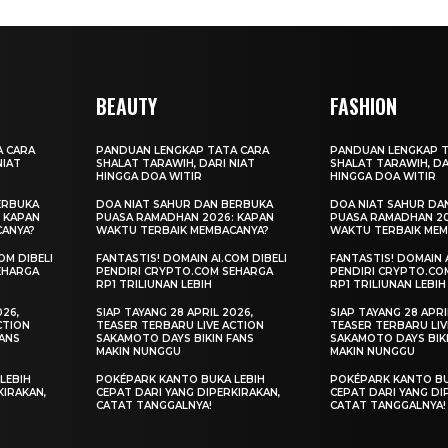
BEAUTY
FASHION
A CARA
PANDUAN LENGKAP TATA CARA
PANDUAN LENGKAP T
NIAT
SHALAT TARAWIH, DARI NIAT
SHALAT TARAWIH, DA
HINGGA DOA WITIR
HINGGA DOA WITIR
ERBUKA
DOA NIAT SAHUR DAN BERBUKA
DOA NIAT SAHUR DA
 KAPAN
PUASA RAMADHAN 2026: KAPAN
PUASA RAMADHAN 20
CANYA?
WAKTU TERBAIK MEMBACANYA?
WAKTU TERBAIK MEM
OM DIBELI
FANTASTIS! DOMAIN AI.COM DIBELI
FANTASTIS! DOMAIN A
EHARGA
PENDIRI CRYPTO.COM SEHARGA
PENDIRI CRYPTO.CO
RP1 TRILIUNAN LEBIH
RP1 TRILIUNAN LEBIH
026,
SIAP TAYANG 28 APRIL 2026,
SIAP TAYANG 28 APRI
CTION
TEASER TERBARU LIVE ACTION
TEASER TERBARU LIV
FANS
SAKAMOTO DAYS BIKIN FANS
SAKAMOTO DAYS BIK
MAKIN NUNGGU
MAKIN NUNGGU
LEBIH
POKÉPARK KANTO BUKA LEBIH
POKÉPARK KANTO BU
KIRAKAN,
CEPAT DARI YANG DIPERKIRAKAN,
CEPAT DARI YANG DI
CATAT TANGGALNYA!
CATAT TANGGALNYA!