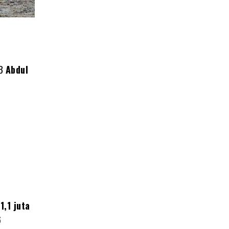
PB
Abdul
i
1,1 juta
6