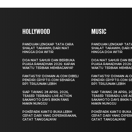
HOLLYWOOD
MUSIC
PANDUAN LENGKAP TATA CARA
PANDUAN LENGKAP TAT
SHALAT TARAWIH, DARI NIAT
SHALAT TARAWIH, DARI 
HINGGA DOA WITIR
HINGGA DOA WITIR
DOA NIAT SAHUR DAN BERBUKA
DOA NIAT SAHUR DAN B
PUASA RAMADHAN 2026: KAPAN
PUASA RAMADHAN 2026:
WAKTU TERBAIK MEMBACANYA?
WAKTU TERBAIK MEMBA
FANTASTIS! DOMAIN AI.COM DIBELI
FANTASTIS! DOMAIN AI.C
PENDIRI CRYPTO.COM SEHARGA
PENDIRI CRYPTO.COM S
RP1 TRILIUNAN LEBIH
RP1 TRILIUNAN LEBIH
SIAP TAYANG 28 APRIL 2026,
SIAP TAYANG 28 APRIL 2
TEASER TERBARU LIVE ACTION
TEASER TERBARU LIVE A
SAKAMOTO DAYS BIKIN FANS
SAKAMOTO DAYS BIKIN 
MAKIN NUNGGU
MAKIN NUNGGU
POKÉPARK KANTO BUKA LEBIH
POKÉPARK KANTO BUKA 
CEPAT DARI YANG DIPERKIRAKAN,
CEPAT DARI YANG DIPER
CATAT TANGGALNYA!
CATAT TANGGALNYA!