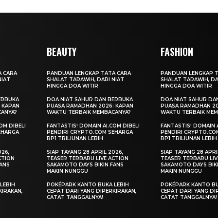
BEAUTY
FASHION
A CARA
PANDUAN LENGKAP TATA CARA
PANDUAN LENGKAP T
NIAT
SHALAT TARAWIH, DARI NIAT
SHALAT TARAWIH, DA
HINGGA DOA WITIR
HINGGA DOA WITIR
ERBUKA
DOA NIAT SAHUR DAN BERBUKA
DOA NIAT SAHUR DA
 KAPAN
PUASA RAMADHAN 2026: KAPAN
PUASA RAMADHAN 20
CANYA?
WAKTU TERBAIK MEMBACANYA?
WAKTU TERBAIK MEM
OM DIBELI
FANTASTIS! DOMAIN AI.COM DIBELI
FANTASTIS! DOMAIN A
EHARGA
PENDIRI CRYPTO.COM SEHARGA
PENDIRI CRYPTO.CO
RP1 TRILIUNAN LEBIH
RP1 TRILIUNAN LEBIH
026,
SIAP TAYANG 28 APRIL 2026,
SIAP TAYANG 28 APRI
CTION
TEASER TERBARU LIVE ACTION
TEASER TERBARU LIV
FANS
SAKAMOTO DAYS BIKIN FANS
SAKAMOTO DAYS BIK
MAKIN NUNGGU
MAKIN NUNGGU
LEBIH
POKÉPARK KANTO BUKA LEBIH
POKÉPARK KANTO BU
KIRAKAN,
CEPAT DARI YANG DIPERKIRAKAN,
CEPAT DARI YANG DI
CATAT TANGGALNYA!
CATAT TANGGALNYA!