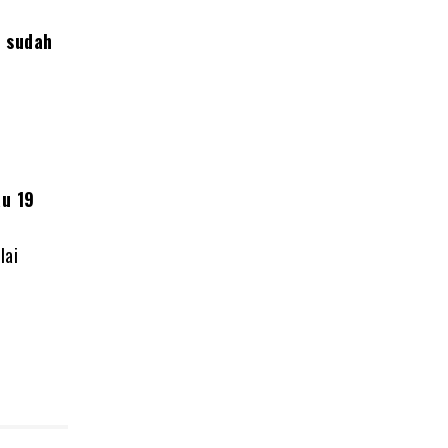
 sudah
au 19
lai