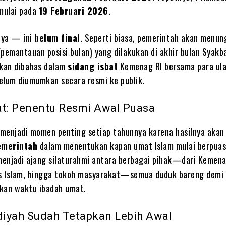
mulai pada
19 Februari 2026
.
u ya — ini
belum final
. Seperti biasa, pemerintah akan menun
pemantauan posisi bulan) yang dilakukan di akhir bulan Syakb
akan dibahas dalam
sidang isbat
Kemenag RI bersama para ul
elum diumumkan secara resmi ke publik.
at: Penentu Resmi Awal Puasa
i menjadi momen penting setiap tahunnya karena hasilnya akan
emerintah
dalam menentukan kapan umat Islam mulai berpuasa
 menjadi ajang silaturahmi antara berbagai pihak—dari Kemena
s Islam, hingga tokoh masyarakat—semua duduk bareng demi
kan waktu ibadah umat.
yah Sudah Tetapkan Lebih Awal