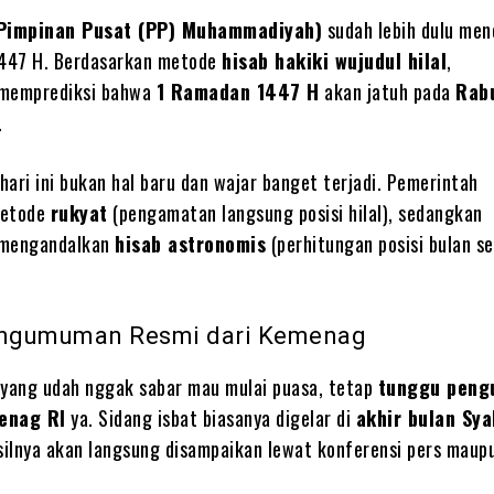
Pimpinan Pusat (PP) Muhammadiyah)
sudah lebih dulu me
447 H. Berdasarkan metode
hisab hakiki wujudul hilal
,
memprediksi bahwa
1 Ramadan 1447 H
akan jatuh pada
Rabu
.
hari ini bukan hal baru dan wajar banget terjadi. Pemerintah
metode
rukyat
(pengamatan langsung posisi hilal), sedangkan
mengandalkan
hisab astronomis
(perhitungan posisi bulan s
ngumuman Resmi dari Kemenag
 yang udah nggak sabar mau mulai puasa, tetap
tunggu pen
enag RI
ya. Sidang isbat biasanya digelar di
akhir bulan Sy
asilnya akan langsung disampaikan lewat konferensi pers maupu