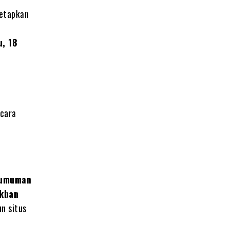
netapkan
, 18
ecara
gumuman
akban
n situs