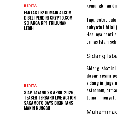
kemungkinan di
BERITA
FANTASTIS! DOMAIN AI.COM
DIBELI PENDIRI CRYPTO.COM
Tapi, catat dul
SEHARGA RP1 TRILIUNAN
rukyatul hilal
(
LEBIH
Hasilnya nanti 
ormas Islam seb
Sidang Isb
Sidang isbat in
dasar resmi p
sidang ini juga
BERITA
astronom, orma
SIAP TAYANG 28 APRIL 2026,
tujuan: menyatu
TEASER TERBARU LIVE ACTION
SAKAMOTO DAYS BIKIN FANS
MAKIN NUNGGU
Muhammadi