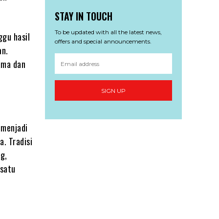
STAY IN TOUCH
To be updated with all the latest news,
ggu hasil
offers and special announcements.
an.
ama dan
SIGN UP
 menjadi
. Tradisi
g,
 satu