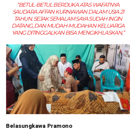
“BETUL-BETUL BERDUKA ATAS WAFATNYA
SAUDARA AFFAN KURNIAWAN DALAM USIA 21
TAHUN. SEJAK SEMALAM SAYA SUDAH INGIN
DATANG, DAN MUDAH-MUDAHAN KELUARGA
YANG DITINGGALKAN BISA MENGIKHLASKAN,”
Belasungkawa Pramono